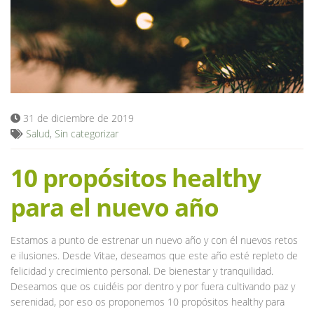
Blog
31 de diciembre de 2019
Salud
,
Sin categorizar
10 propósitos healthy
para el nuevo año
Estamos a punto de estrenar un nuevo año y con él nuevos retos
e ilusiones. Desde Vitae, deseamos que este año esté repleto de
felicidad y crecimiento personal. De bienestar y tranquilidad.
Deseamos que os cuidéis por dentro y por fuera cultivando paz y
serenidad, por eso os proponemos 10 propósitos healthy para