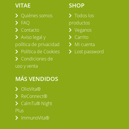
VITAE
SHOP
Quiénes somos
Todos los
FAQ
productos
Contacto
Veganos
Aviso legal y
Carrito
política de privacidad
Mi cuenta
Política de Cookies
Lost password
Condiciones de
uso y venta
MÁS VENDIDOS
OlioVita®
ReConnect®
CalmTu® Night
Plus
ImmunoVita®