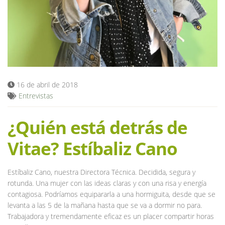
Blog
16 de abril de 2018
Entrevistas
¿Quién está detrás de
Vitae? Estíbaliz Cano
Estíbaliz Cano, nuestra Directora Técnica. Decidida, segura y
rotunda. Una mujer con las ideas claras y con una risa y energía
contagiosa. Podríamos equipararla a una hormiguita, desde que se
levanta a las 5 de la mañana hasta que se va a dormir no para.
Trabajadora y tremendamente eficaz es un placer compartir horas