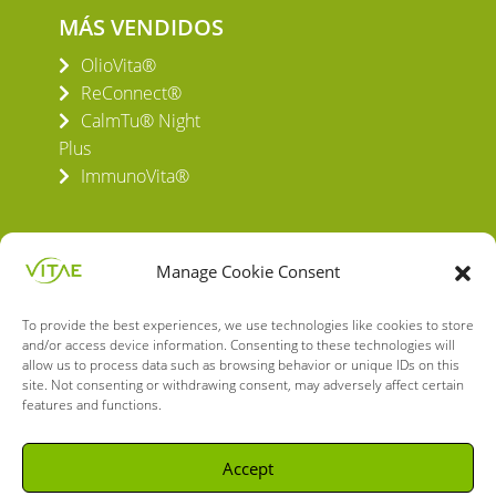
MÁS VENDIDOS
OlioVita®
ReConnect®
CalmTu® Night
Plus
ImmunoVita®
Manage Cookie Consent
To provide the best experiences, we use technologies like cookies to store
VITAE HEALTH INNOVATION S.L.
and/or access device information. Consenting to these technologies will
C/ Verneda del Congost, 5
allow us to process data such as browsing behavior or unique IDs on this
site. Not consenting or withdrawing consent, may adversely affect certain
08160 Montmeló Barcelona (España)
features and functions.
English
Spanish
Accept