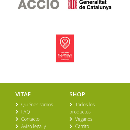
VITAE
SHOP
Quiénes somos
Todos los
FAQ
productos
Contacto
Veganos
Aviso legal y
Carrito