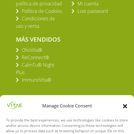
política de privacidad
Mi cuenta
Política de Cookies
Lost password
Condiciones de
uso y venta
MÁS VENDIDOS
OlioVita®
ReConnect®
CalmTu® Night
Plus
ImmunoVita®
Manage Cookie Consent
To provide the best experiences, we use technologies like cookies to store
VITAE HEALTH INNOVATION S.L.
and/or access device information. Consenting to these technologies will
C/ Verneda del Congost, 5
allow us to process data such as browsing behavior or unique IDs on this